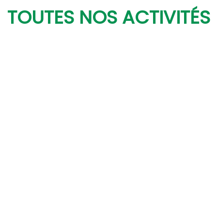
TOUTES NOS ACTIVITÉS
GYMNASTIQUE
ARTISTIQUE
FÉMININE
GYMNASTIQUE
ARTISTIQUE
MASCULINE
PETITE
ENFANCE